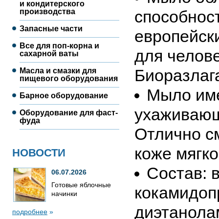
и кондитерского
производства
способнос
Запасные части
европейск
Все для поп-корна и
для челов
сахарной ваты
Биоразлаг
Масла и смазки для
пищевого оборудования
Мыло име
Барное оборудование
ухаживающ
Оборудование для фаст-
фуда
Отлично с
коже мягко
НОВОСТИ
Состав: 
06.07.2026
Готовые яблочные
кокамидоп
начинки
диэтанола
подробнее
»