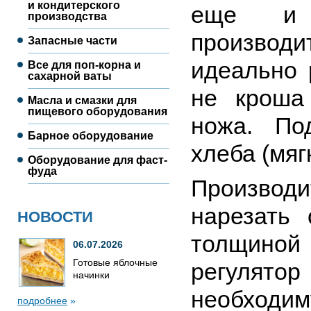
и кондитерского
еще и 
производства
производ
Запасные части
идеально 
Все для поп-корна и
сахарной ваты
не кроша
Масла и смазки для
пищевого оборудования
ножа. По
Барное оборудование
хлеба (мяг
Оборудование для фаст-
фуда
Производи
нарезать
НОВОСТИ
толщиной
06.07.2026
Готовые яблочные
регулятор
начинки
необходим
подробнее
»