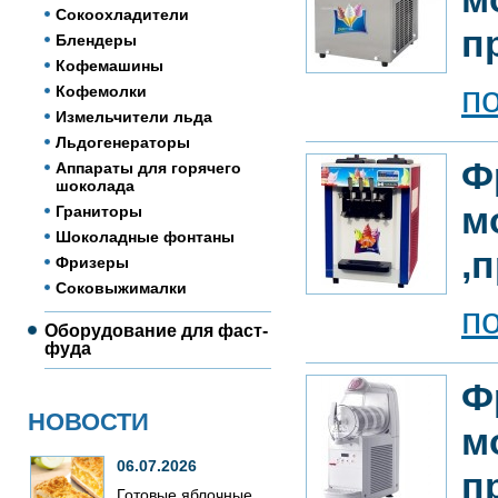
Сокоохладители
п
Блендеры
Кофемашины
п
Кофемолки
Измельчители льда
Льдогенераторы
Ф
Аппараты для горячего
шоколада
м
Граниторы
Шоколадные фонтаны
,
Фризеры
Соковыжималки
п
Оборудование для фаст-
фуда
Ф
НОВОСТИ
м
06.07.2026
п
Готовые яблочные