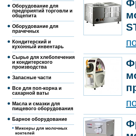
Ф
Оборудование для
предприятий торговли и
м
общепита
S
Оборудование для
прачечных
п
Кондитерский и
кухонный инвентарь
Сырье для хлебопечения
Ф
и кондитерского
производства
м
Запасные части
п
Все для поп-корна и
сахарной ваты
п
Масла и смазки для
пищевого оборудования
Барное оборудование
Ф
Миксеры для молочных
м
коктелей